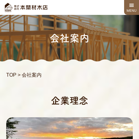
TOP
会社案内
コンセプト
新築 / 注文住宅
TOP
>
会社案内
リフォーム
施工事例 & お客様の声
企業理念
木材 / 住設機器の販売
お知らせ