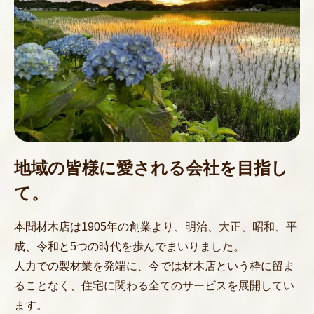
会社案内
お問い合わせ
プライバシーポリシー
地域の皆様に愛される会社を目指し
〒954-0016 新潟県見附市庄川町872番地
0258-62-3785
て。
8:00〜17:00(第二,第四土・日・祝定休)
本間材木店は1905年の創業より、明治、大正、昭和、平
成、令和と5つの時代を歩んでまいりました。
人力での製材業を発端に、今では材木店という枠に留ま
ることなく、住宅に関わる全てのサービスを展開してい
ます。